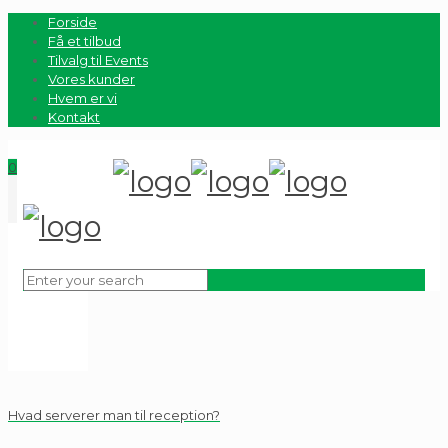
Forside
Få et tilbud
Tilvalg til Events
Vores kunder
Hvem er vi
Kontakt
0
Hvad serverer man til reception?