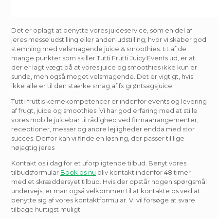
Det er oplagt at benytte vores juiceservice, som en del af
jeres messe udstilling eller anden udstilling, hvor vi skaber god
stemning med velsmagende juice & smoothies. Et af de
mange punkter som skiller Tutti Frutti Juicy Events ud, er at
der er lagt vægt på at vores juice og smoothies ikke kun er
sunde, men også meget velsmagende. Det er vigtigt, hvis
ikke alle er til den stærke smag af fx grøntsagsjuice.
Tutti-fruttis kernekompetencer er indenfor events og levering
af frugt, juice og smoothies. Vi har god erfaring med at stille
vores mobile juicebar til rådighed ved firmaarrangementer,
receptioner, messer og andre lejligheder endda med stor
succes. Derfor kan vi finde en løsning, der passer til lige
nøjagtig jeres
Kontakt os i dag for et uforpligtende tilbud. Benyt vores
tilbudsformular
Book os nu
bliv kontakt indenfor 48 timer
med et skræddersyet tilbud. Hvis der opstår nogen spørgsmål
undervejs, er man også velkommen til at kontakte os ved at
benytte sig af vores kontaktformular. Vi vil forsøge at svare
tilbage hurtigst muligt.