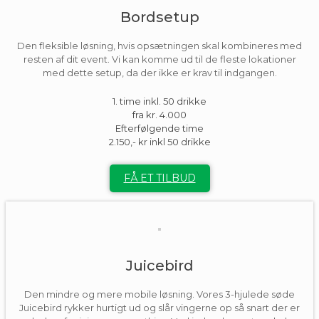
Bordsetup
Den fleksible løsning, hvis opsætningen skal kombineres med
resten af dit event. Vi kan komme ud til de fleste lokationer
med dette setup, da der ikke er krav til indgangen.
1. time inkl. 50 drikke
fra kr. 4.000
Efterfølgende time
2.150,- kr inkl 50 drikke
FÅ ET TILBUD
Juicebird
Den mindre og mere mobile løsning. Vores 3-hjulede søde
Juicebird rykker hurtigt ud og slår vingerne op så snart der er