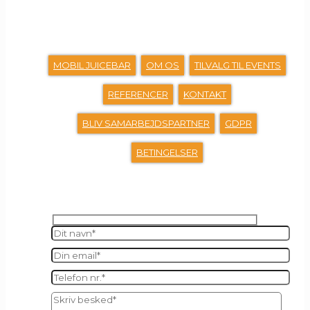
GENVEJE
MOBIL JUICEBAR
OM OS
TILVALG TIL EVENTS
REFERENCER
KONTAKT
BLIV SAMARBEJDSPARTNER
GDPR
BETINGELSER
SEND OS EN BESKED