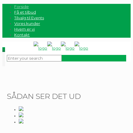
Forside
Få et tilbud
Tilvalg til Events
Vores kunder
Hvem er vi
Kontakt
0
SÅDAN SER DET UD