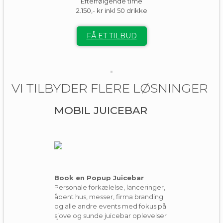
Efterfølgende time
2.150,- kr inkl 50 drikke
FÅ ET TILBUD
VI TILBYDER FLERE LØSNINGER
MOBIL JUICEBAR
Book en Popup Juicebar
Personale forkælelse, lanceringer,
åbent hus, messer, firma branding
og alle andre events med fokus på
sjove og sunde juicebar oplevelser