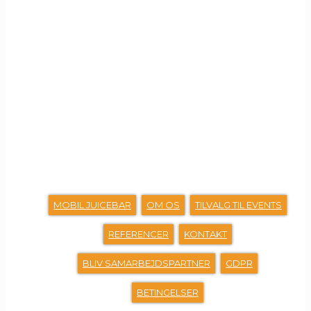
GENVEJE
MOBIL JUICEBAR
OM OS
TILVALG TIL EVENTS
REFERENCER
KONTAKT
BLIV SAMARBEJDSPARTNER
GDPR
BETINGELSER