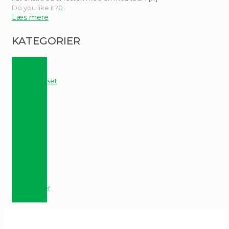
Do you like it?
0
KATEGORIER
Alle
artikler
Friskpresset
juice
levering
Gode
idéer til
juice og
frugt
Idéer til
events
Juicebar
service
Opskrifter
Presse