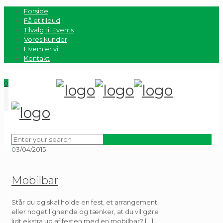
Forside
Få et tilbud
Tilvalg til Events
Vores kunder
Hvem er vi
Kontakt
0
03/04/2015
Mobilbar
Står du og skal holde en fest, et arrangement
eller noget lignende og tænker, at du vil gøre
lidt ekstra ud af festen med en mobilbar?
[…]