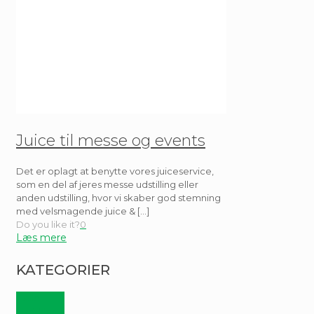
Juice til messe og events
Det er oplagt at benytte vores juiceservice,
som en del af jeres messe udstilling eller
anden udstilling, hvor vi skaber god stemning
med velsmagende juice &
[…]
Do you like it?
0
KATEGORIER
Alle
artikler