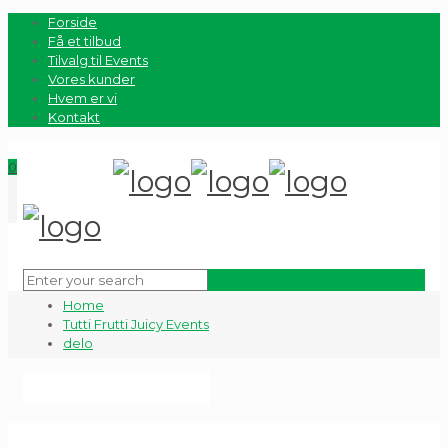
Forside
Få et tilbud
Tilvalg til Events
Vores kunder
Hvem er vi
Kontakt
0
Home
Tutti Frutti Juicy Events
delo