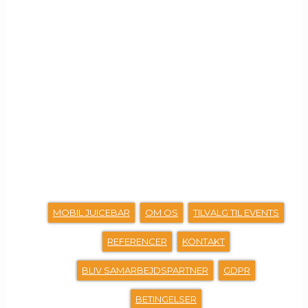
GENVEJE
MOBIL JUICEBAR
OM OS
TILVALG TIL EVENTS
REFERENCER
KONTAKT
BLIV SAMARBEJDSPARTNER
GDPR
BETINGELSER