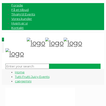
Forside
Få et tilbud
Tilvalg til Events
Vores kunder
Hvem er vi
Kontakt
0
Home
Tutti Frutti Juicy Events
capgemini