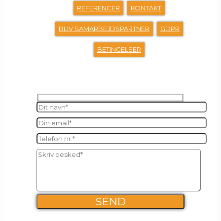
REFERENCER
KONTAKT
BLIV SAMARBEJDSPARTNER
GDPR
BETINGELSER
SEND OS EN BESKED