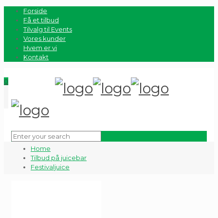
Forside
Få et tilbud
Tilvalg til Events
Vores kunder
Hvem er vi
Kontakt
0
Home
Tilbud på juicebar
Festivaljuice