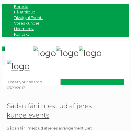
Forside
Få et tilbud
Tilvalg til Events
Vores kunder
Hvem er vi
Kontakt
0
07/19/2017
Sådan får i mest ud af jeres
kunde events
Sådan får i mest ud af jeres arrangement Det