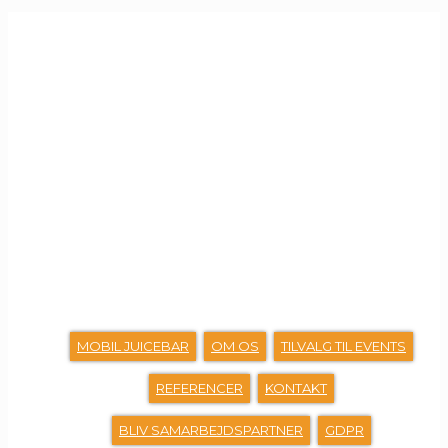
GENVEJE
MOBIL JUICEBAR
OM OS
TILVALG TIL EVENTS
REFERENCER
KONTAKT
BLIV SAMARBEJDSPARTNER
GDPR