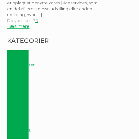
er oplagt at benytte vores juiceservices, som
en del af jeres messe udstilling eller anden
udstilling, hvor
[…]
Do you like it?
0
KATEGORIER
Alle
artikler
Friskpresset
juice
levering
Gode
idéer til
juice og
frugt
Idéer til
events
Juicebar
service
Opskrifter
Presse