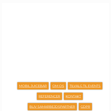
GENVEJE
MOBIL JUICEBAR
OM OS
TILVALG TIL EVENTS
REFERENCER
KONTAKT
BLIV SAMARBEJDSPARTNER
GDPR