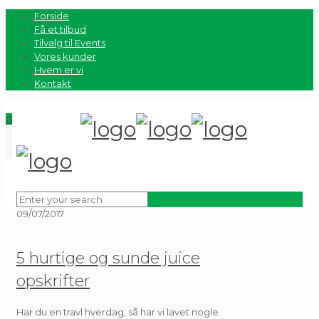
Forside
Få et tilbud
Tilvalg til Events
Vores kunder
Hvem er vi
Kontakt
0
09/07/2017
5 hurtige og sunde juice
opskrifter
Har du en travl hverdag, så har vi lavet nogle