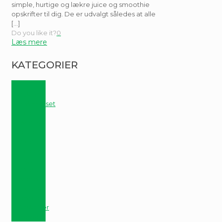
simple, hurtige og lækre juice og smoothie
opskrifter til dig. De er udvalgt således at alle
[…]
Do you like it?
0
KATEGORIER
Alle
artikler
Friskpresset
juice
levering
Gode
idéer til
juice og
frugt
Idéer til
events
Juicebar
service
Opskrifter
Presse