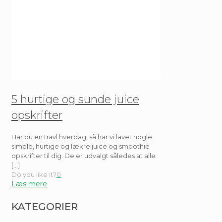
5 hurtige og sunde juice
opskrifter
Har du en travl hverdag, så har vi lavet nogle
simple, hurtige og lækre juice og smoothie
opskrifter til dig. De er udvalgt således at alle
[…]
Do you like it?
0
KATEGORIER