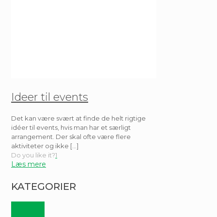
Ideer til events
Det kan være svært at finde de helt rigtige
idéer til events, hvis man har et særligt
arrangement. Der skal ofte være flere
aktiviteter og ikke
[…]
Do you like it?
1
KATEGORIER
Alle
artikler