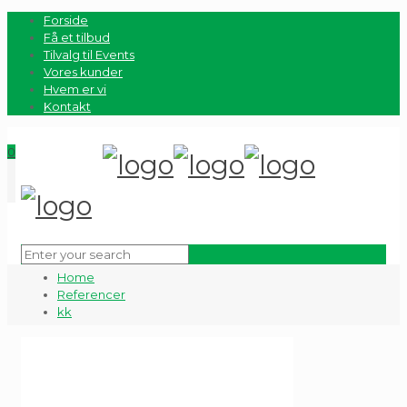
Forside
Få et tilbud
Tilvalg til Events
Vores kunder
Hvem er vi
Kontakt
0
Home
Referencer
kk