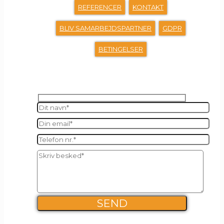
REFERENCER
KONTAKT
BLIV SAMARBEJDSPARTNER
GDPR
BETINGELSER
SEND OS EN BESKED