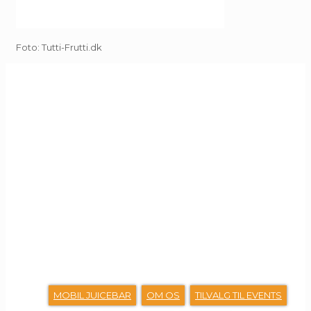
Foto: Tutti-Frutti.dk
GENVEJE
MOBIL JUICEBAR
OM OS
TILVALG TIL EVENTS