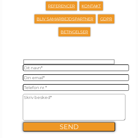
REFERENCER
KONTAKT
BLIV SAMARBEJDSPARTNER
GDPR
BETINGELSER
SEND OS EN BESKED