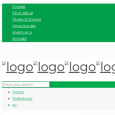
Forside
Få et tilbud
Tilvalg til Events
Vores kunder
Hvem er vi
Kontakt
Home
Referencer
ey