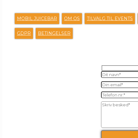
MOBIL JUICEBAR
OM OS
TILVALG TIL EVENTS
GDPR
BETINGELSER
SEND O