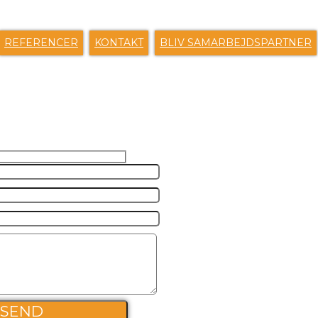
REFERENCER
KONTAKT
BLIV SAMARBEJDSPARTNER
S EN BESKED