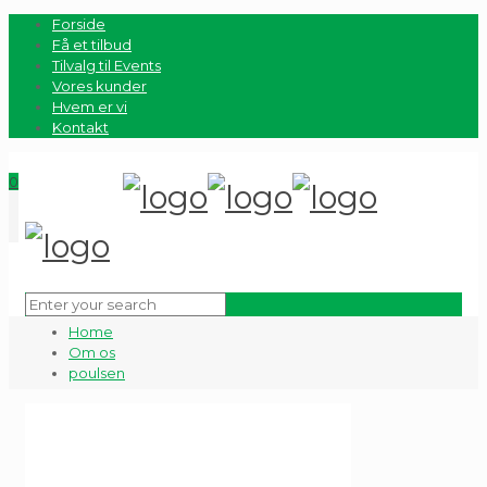
Forside
Få et tilbud
Tilvalg til Events
Vores kunder
Hvem er vi
Kontakt
0
Home
Om os
poulsen