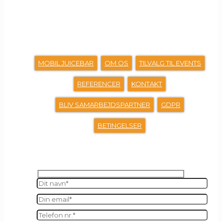
GENVEJE
MOBIL JUICEBAR
OM OS
TILVALG TIL EVENTS
REFERENCER
KONTAKT
BLIV SAMARBEJDSPARTNER
GDPR
BETINGELSER
SEND OS EN BESKED