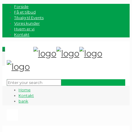
Forside
Få et tilbud
Tilvalg til Events
Vores kunder
Hvem er vi
Kontakt
0
Home
Kontakt
bank