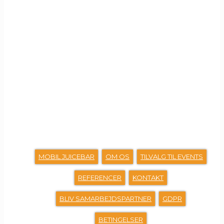
GENVEJE
MOBIL JUICEBAR
OM OS
TILVALG TIL EVENTS
REFERENCER
KONTAKT
BLIV SAMARBEJDSPARTNER
GDPR
BETINGELSER