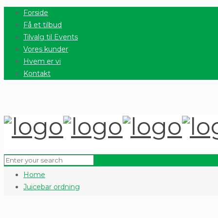
Forside
Få et tilbud
Tilvalg til Events
Vores kunder
Hvem er vi
Kontakt
Home
Juicebar ordning