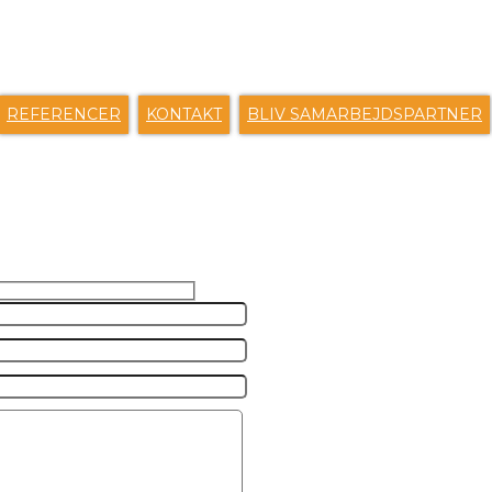
ENVEJE
REFERENCER
KONTAKT
BLIV SAMARBEJDSPARTNER
S EN BESKED