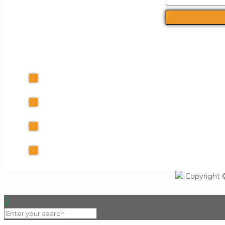
FI
Kalles Kaffe ApS
+45 60 40 39 10
info@Tutti-Frutti.dk
CVR 30553225
Copyright 
0