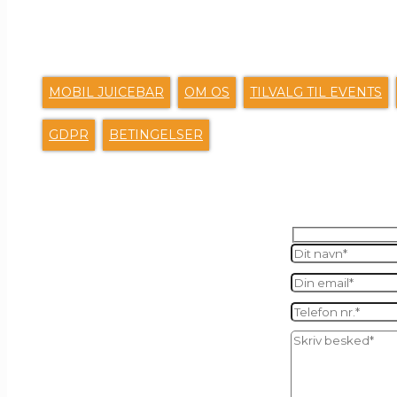
G
MOBIL JUICEBAR
OM OS
TILVALG TIL EVENTS
GDPR
BETINGELSER
SEND O