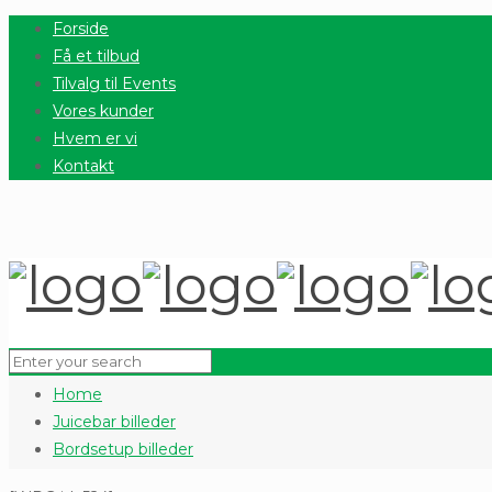
Forside
Få et tilbud
Tilvalg til Events
Vores kunder
Hvem er vi
Kontakt
Home
Juicebar billeder
Bordsetup billeder