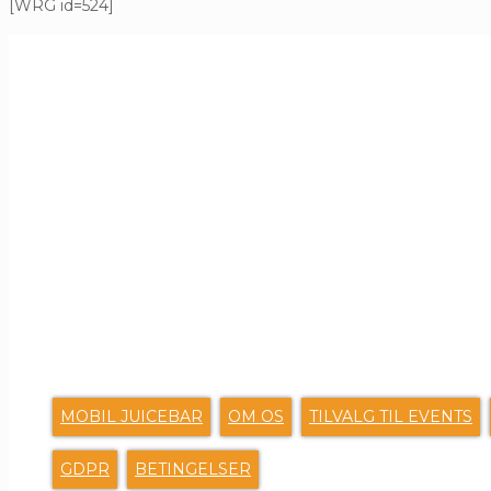
[WRG id=524]
G
MOBIL JUICEBAR
OM OS
TILVALG TIL EVENTS
GDPR
BETINGELSER