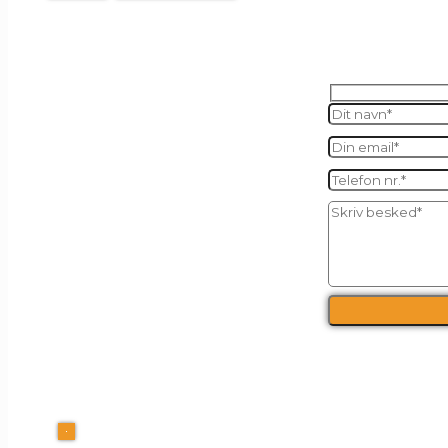
SEND O
FI
Kalles Kaffe ApS