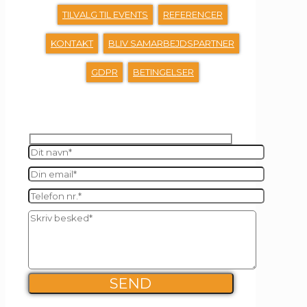
TILVALG TIL EVENTS
REFERENCER
KONTAKT
BLIV SAMARBEJDSPARTNER
GDPR
BETINGELSER
SEND OS EN BESKED