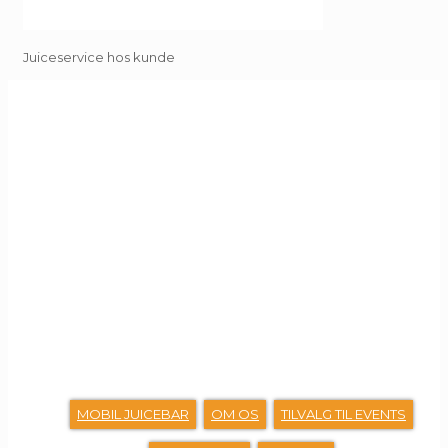
Juiceservice hos kunde
GENVEJE
MOBIL JUICEBAR
OM OS
TILVALG TIL EVENTS