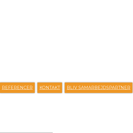
ENVEJE
REFERENCER
KONTAKT
BLIV SAMARBEJDSPARTNER
S EN BESKED