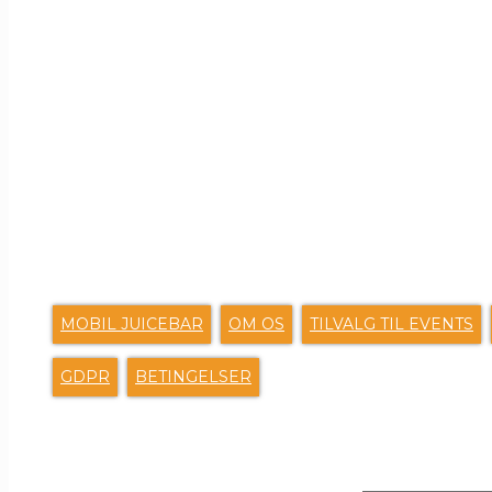
G
MOBIL JUICEBAR
OM OS
TILVALG TIL EVENTS
GDPR
BETINGELSER
SEND O